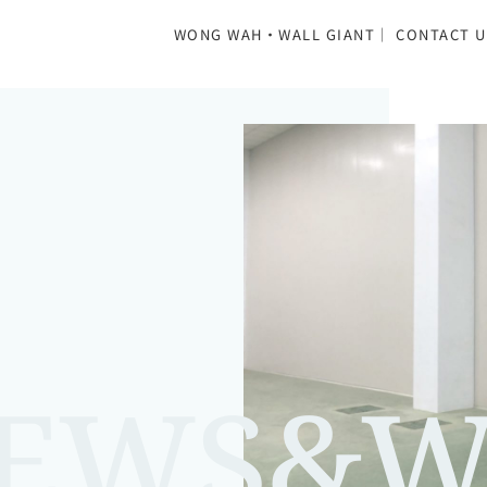
WONG WAH·WALL GIANT｜ CONTACT U
EWS&W