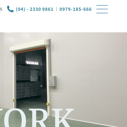
(04) - 2330 9861
｜
0979-185-666
S
ORK