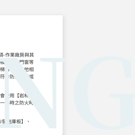
項-作業廠房與其
板、防火門窗等
梯口。及其他相
符合防火規劃或
會使用【岩棉庫
一小時之防火時
U發泡庫板】、