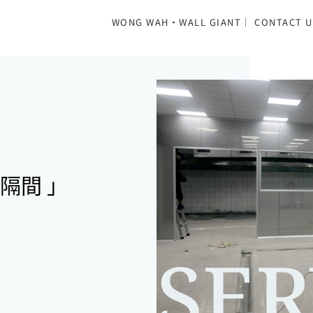
WONG WAH·WALL GIANT｜ CONTACT U
燃隔間 」
SER