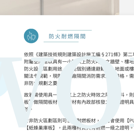
防火耐燃隔間
依照《建築技術規則建築設計施工編§271條》第二
附屬空間應以具有一小時以上防火時效之牆壁、樓地
防火設備區劃用途，並能個別通達避難層、地面或樓
關法令規範，現階段工廠隔間消防需求越趨嚴格，需
非防火規劃之要求。
故若需使用具一小時以上之防火時效之隔間材料，則
板】做隔間板材，此板材有內政部核發之合格證明具
效。
於非防火區劃區則可使用耐燃板材，此時會使用【P
【紙蜂巢庫板】，此兩種材質具有耐燃一級之證明。