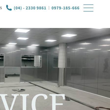
(04) - 2330 9861
｜
0979-185-666
S
VICE