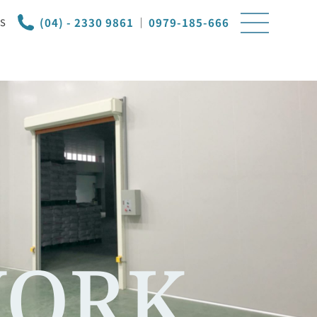
(04) - 2330 9861
｜
0979-185-666
S
ORK