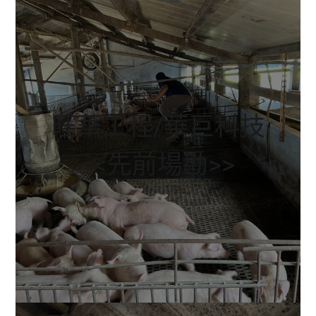
旺華工程/華巨科技
<<先前場勘>>