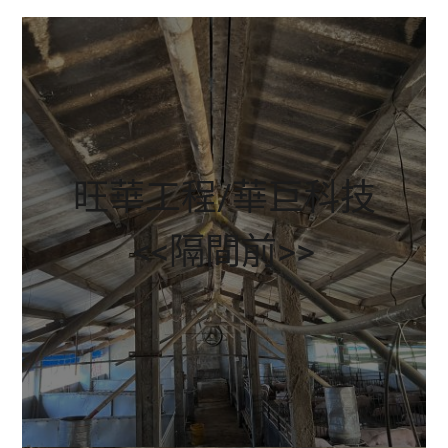
旺華工程/華巨科技
<<隔間前>>