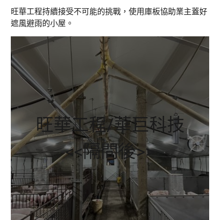
旺華工程持續接受不可能的挑戰，使用庫板協助業主蓋好
遮風避雨的小屋。
旺華工程/華巨科技
<<隔間後>>