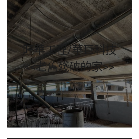
旺華工程/華巨科技
<<老舊殘破的家>>